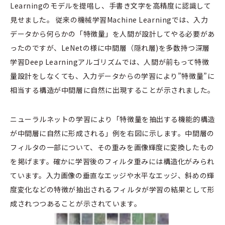
Learningのモデルを提唱し、手書き文字を高精度に認識して
見せました。 従来の機械学習Machine Learningでは、入力
データから何らかの「特徴量」を人間が設計してやる必要があ
ったのですが、LeNetの様に中間層（隠れ層)を多数持つ深層
学習Deep Learningアルゴリズムでは、人間が前もって特徴
量設計をしなくても、入力データからの学習により”特徴量”に
相当する構造が中間層に自然に出現することが示されました。
ニューラルネットの学習により「特徴量を抽出する機能的構造
が中間層に自然に形成される」例を右図に示します。中間層の
フィルタの一部について、その重みを画像輝度に変換したもの
を掲げます。確かに学習後のフィルタ重みには構造化がみられ
ています。入力画像の垂直なエッジや水平なエッジ、斜めの輝
度変化などの特徴が抽出されるフィルタが学習の結果として形
成されつつあることが示されています。