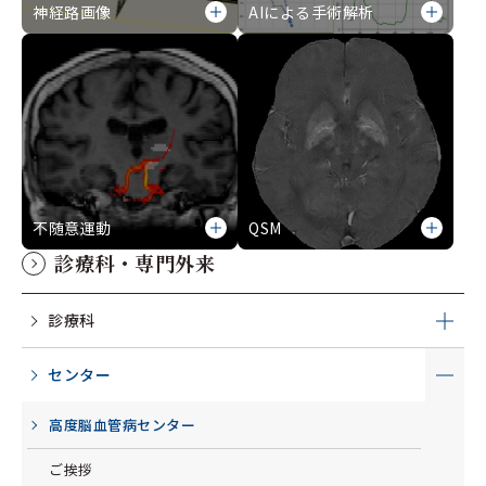
神経路画像
AIによる手術解析
不随意運動
QSM
診療科・専門外来
診療科
センター
高度脳血管病センター
ご挨拶