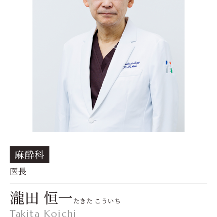
麻酔科
医長
瀧田 恒一
たきた こういち
Takita Koichi