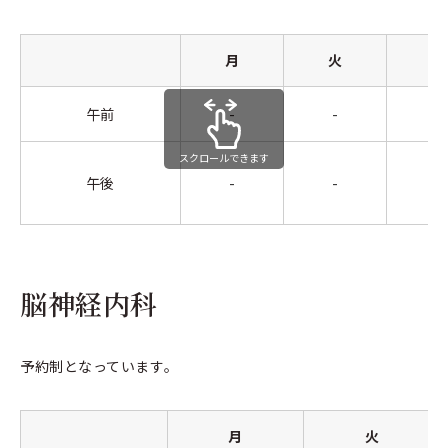
月
火
水
午前
-
-
-
スクロールできます
午後
-
-
-
脳神経内科
予約制となっています。
月
火