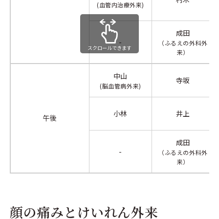
(血管内治療外来)
成田
-
（ふるえの外科外
スクロールできます
来）
中山
寺坂
(脳血管病外来)
小林
井上
午後
成田
-
（ふるえの外科外
来）
顔の痛みとけいれん外来