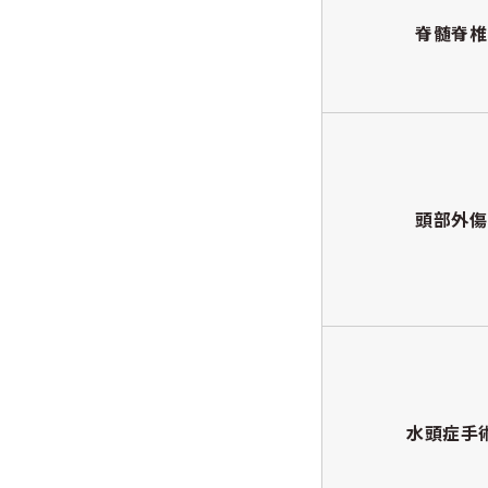
脊髄脊椎
頭部外傷
水頭症手