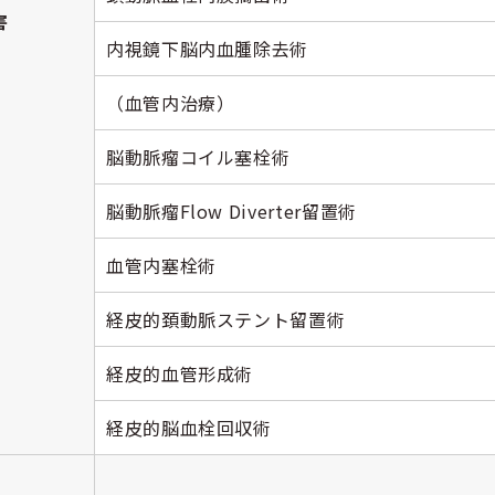
害
内視鏡下脳内血腫除去術
（血管内治療）
脳動脈瘤コイル塞栓術
脳動脈瘤Flow Diverter留置術
血管内塞栓術
経皮的頚動脈ステント留置術
経皮的血管形成術
経皮的脳血栓回収術