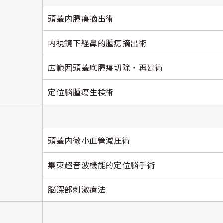
頭蓋内腫瘍摘出術
内視鏡下経鼻的腫瘍摘出術
広範囲頭蓋底腫瘍切除・再建術
定位脳腫瘍生検術
頭蓋内微小血管減圧術
集束超音波機能的定位脳手術
脳深部刺激療法