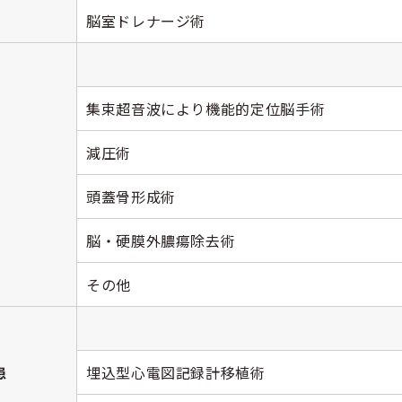
脳室ドレナージ術
集束超音波により機能的定位脳手術
減圧術
頭蓋骨形成術
脳・硬膜外膿瘍除去術
その他
患
埋込型心電図記録計移植術