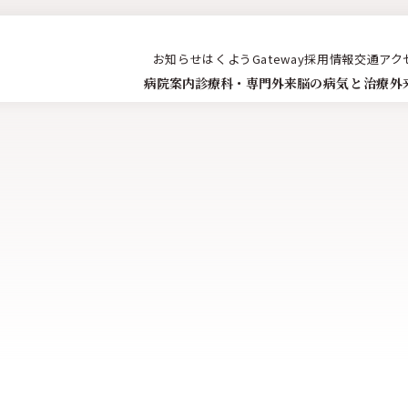
お知らせ
はくようGateway
採用情報
交通アク
脳の病気と治療
病院案内
診療科・専門外来
外
）