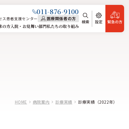
011-876-9100
医療関係者の方
セス
患者支援センター
緊急の方
検索
設定
来の方
入院・お見舞い
部門
私たちの取り組み
HOME
病院案内
診療実績
診療実績（2022年）