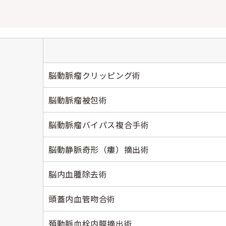
脳動脈瘤クリッピング術
脳動脈瘤被包術
脳動脈瘤バイパス複合手術
脳動静脈奇形（瘻）摘出術
脳内血腫除去術
頭蓋内血管吻合術
頚動脈血栓内膜摘出術